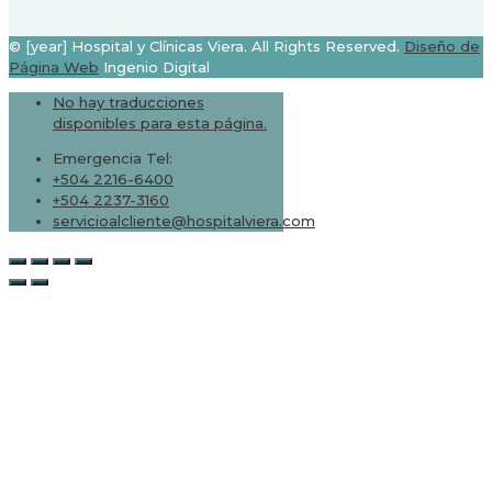
© [year] Hospital y Clínicas Viera. All Rights Reserved.
Diseño de
Página Web
Ingenio Digital
No hay traducciones
disponibles para esta página.
Emergencia Tel:
+504 2216-6400
+504 2237-3160
servicioalcliente@hospitalviera.com