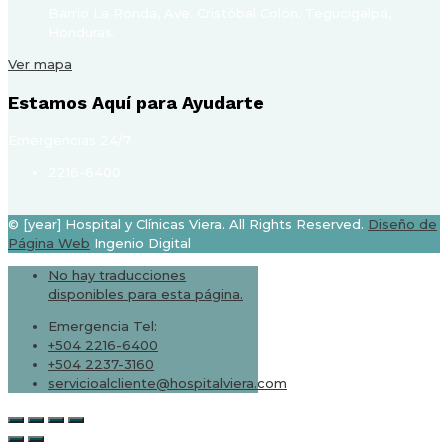
Barrio La Ronda, Ave. Cristóbal Colón. Tegucigalpa,
Honduras.
Ver mapa
Estamos Aquí para Ayudarte
Emergencias 24/7
2216-6400
© [year] Hospital y Clínicas Viera. All Rights Reserved.
Diseño de
Página Web
Ingenio Digital
No hay traducciones
disponibles para esta página.
Emergencia Tel:
+504 2216-6400
+504 2237-3160
servicioalcliente@hospitalviera.com