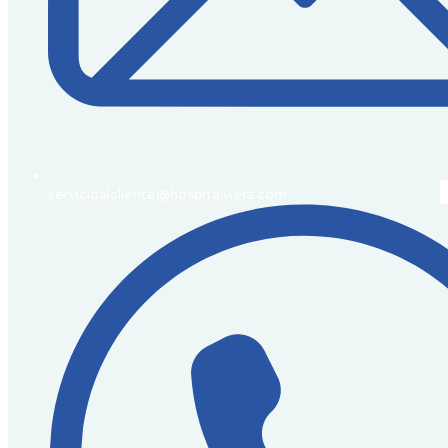
servicioalcliente@hospitalviera.com