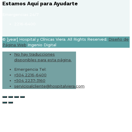
Estamos Aquí para Ayudarte
Emergencias 24/7
2216-6400
© [year] Hospital y Clínicas Viera. All Rights Reserved.
Diseño de
Página Web
Ingenio Digital
No hay traducciones
disponibles para esta página.
Emergencia Tel:
+504 2216-6400
+504 2237-3160
servicioalcliente@hospitalviera.com