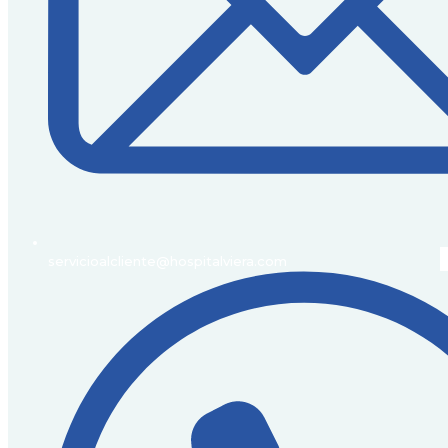
servicioalcliente@hospitalviera.com