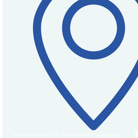
Barrio La Ronda, Ave. Cristóbal Colón. Tegucigalpa,