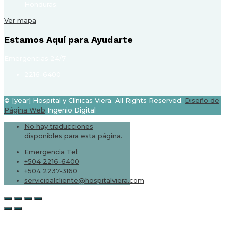
Honduras.
Ver mapa
Estamos Aquí para Ayudarte
Emergencias 24/7
2216-6400
© [year] Hospital y Clínicas Viera. All Rights Reserved.
Diseño de
Página Web
Ingenio Digital
No hay traducciones
disponibles para esta página.
Emergencia Tel:
+504 2216-6400
+504 2237-3160
servicioalcliente@hospitalviera.com