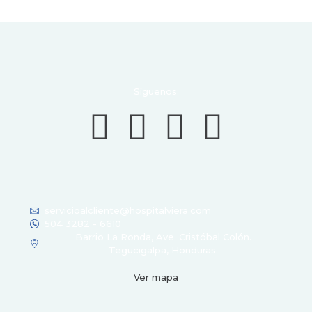
Síguenos:
servicioalcliente@hospitalviera.com
504 3282 - 6610
Barrio La Ronda, Ave. Cristóbal Colón.
Tegucigalpa, Honduras.
Ver mapa