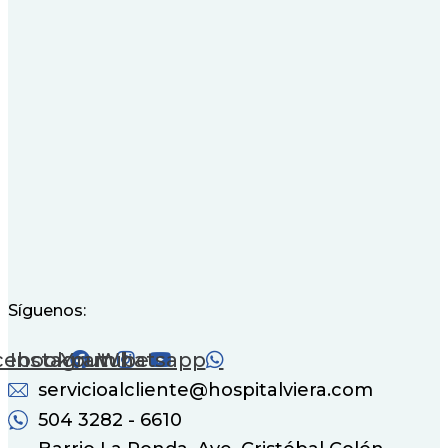
Síguenos:
cebook
Instagram
Youtube
Whatsapp
servicioalcliente@hospitalviera.com
504 3282 - 6610