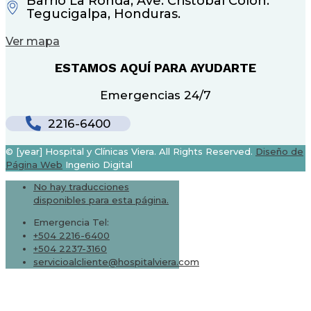
Barrio La Ronda, Ave. Cristóbal Colón.
Tegucigalpa, Honduras.
Ver mapa
ESTAMOS AQUÍ PARA AYUDARTE
Emergencias 24/7
2216-6400
© [year] Hospital y Clínicas Viera. All Rights Reserved.
Diseño de
Página Web
Ingenio Digital
No hay traducciones
disponibles para esta página.
Emergencia Tel:
+504 2216-6400
+504 2237-3160
servicioalcliente@hospitalviera.com