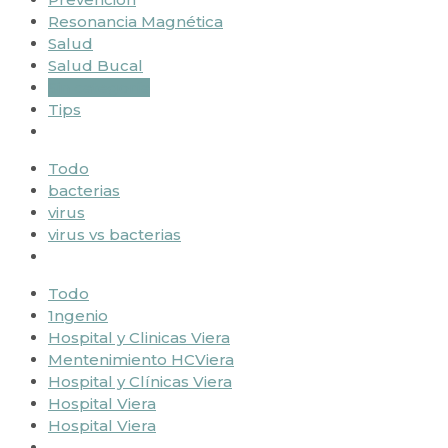
Resonancia Magnética
Salud
Salud Bucal
Sin categoría
Tips
Todo
bacterias
virus
virus vs bacterias
Todo
1ngenio
Hospital y Clinicas Viera
Mentenimiento HCViera
Hospital y Clínicas Viera
Hospital Viera
Hospital Viera