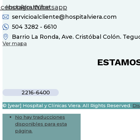
acebook
Instagram
Youtube
Whatsapp
servicioalcliente@hospitalviera.com
504 3282 - 6610
Barrio La Ronda, Ave. Cristóbal Colón. Tegu
Ver mapa
ESTAMOS
2216-6400
© [year] Hospital y Clínicas Viera. All Rights Reserved.
Di
No hay traducciones
disponibles para esta
página.