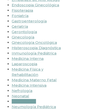
Endoscopia Ginecológica
Fisioterapia
Foniatría
Gastroenterología
Geriatría
Gerontología
Ginecología
Ginecología Oncológica
Histeroscopia Diagnóstica
Inmunología Pediátrica
Medicina Interna
Laparoscopia
Medicina Física y
Rehabilitación
Medicina Materno Fetal
Medicina Intensiva
Nefrología
Neonatal
Neumología
Neumología Pediátrica