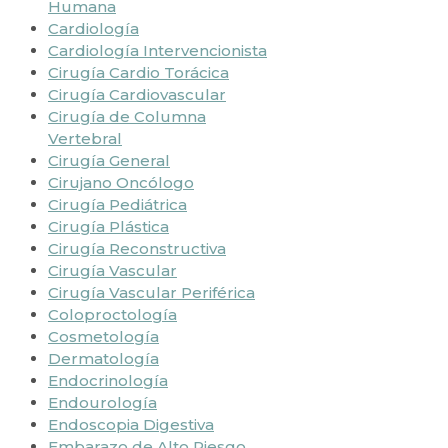
Humana
Cardiología
Cardiología Intervencionista
Cirugía Cardio Torácica
Cirugía Cardiovascular
Cirugía de Columna
Vertebral
Cirugía General
Cirujano Oncólogo
Cirugía Pediátrica
Cirugía Plástica
Cirugía Reconstructiva
Cirugía Vascular
Cirugía Vascular Periférica
Coloproctología
Cosmetología
Dermatología
Endocrinología
Endourología
Endoscopia Digestiva
Embarazo de Alto Riesgo