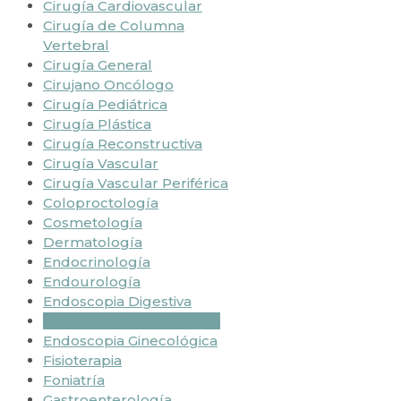
Cirugía Cardiovascular
Cirugía de Columna
Vertebral
Cirugía General
Cirujano Oncólogo
Cirugía Pediátrica
Cirugía Plástica
Cirugía Reconstructiva
Cirugía Vascular
Cirugía Vascular Periférica
Coloproctología
Cosmetología
Dermatología
Endocrinología
Endourología
Endoscopia Digestiva
Embarazo de Alto Riesgo
Endoscopia Ginecológica
Fisioterapia
Foniatría
Gastroenterología