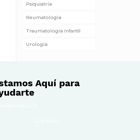
Psiquiatría
Reumatología
Traumatología Infantil
Urología
stamos Aquí para
yudarte
ergencias 24/7
2216-6400