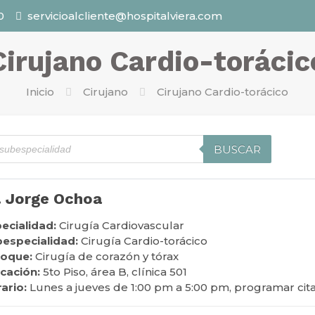
0
servicioalcliente@hospitalviera.com
Cirujano Cardio-torácic
Inicio
Cirujano
Cirujano Cardio-torácico
BUSCAR
. Jorge Ochoa
ecialidad:
Cirugía Cardiovascular
especialidad:
Cirugía Cardio-torácico
foque:
Cirugía de corazón y tórax
cación:
5to Piso, área B, clínica 501
ario:
Lunes a jueves de 1:00 pm a 5:00 pm, programar cita