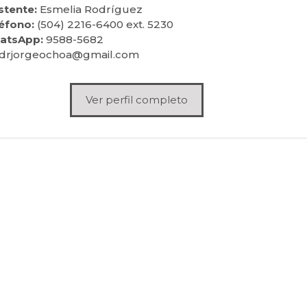
stente:
Esmelia Rodríguez
éfono:
(504) 2216-6400 ext. 5230
atsApp:
9588-5682
drjorgeochoa@gmail.com
Ver perfil completo