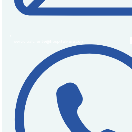
servicioalcliente@hospitalviera.com