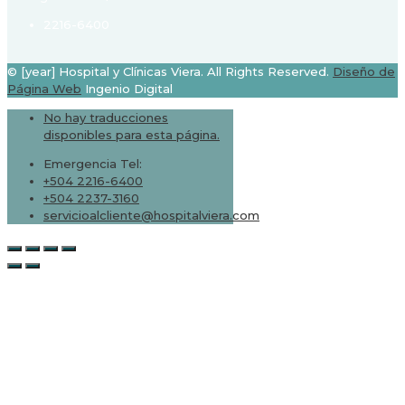
2216-6400
© [year] Hospital y Clínicas Viera. All Rights Reserved.
Diseño de
Página Web
Ingenio Digital
No hay traducciones
disponibles para esta página.
Emergencia Tel:
+504 2216-6400
+504 2237-3160
servicioalcliente@hospitalviera.com