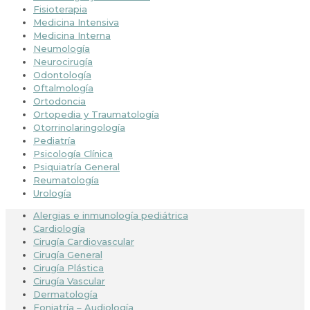
Fisioterapia
Medicina Intensiva
Medicina Interna
Neumología
Neurocirugía
Odontología
Oftalmología
Ortodoncia
Ortopedia y Traumatología
Otorrinolaringología
Pediatría
Psicología Clínica
Psiquiatría General
Reumatología
Urología
Alergias e inmunología pediátrica
Cardiología
Cirugía Cardiovascular
Cirugía General
Cirugía Plástica
Cirugía Vascular
Dermatología
Foniatría – Audiología