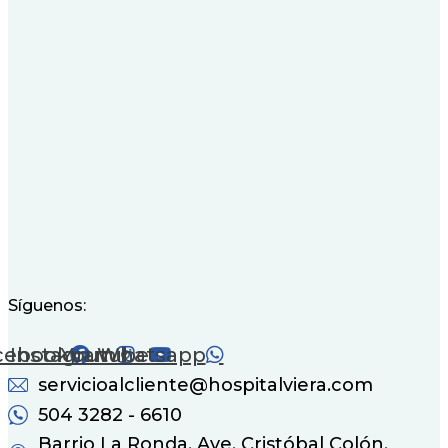
Síguenos:
cebook
Instagram
Youtube
Whatsapp
servicioalcliente@hospitalviera.com
504 3282 - 6610
Barrio La Ronda, Ave. Cristóbal Colón.