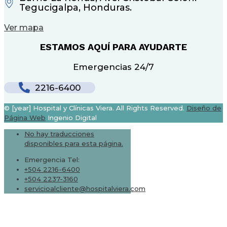
Tegucigalpa, Honduras.
Ver mapa
ESTAMOS AQUÍ PARA AYUDARTE
Emergencias 24/7
2216-6400
© [year] Hospital y Clínicas Viera. All Rights Reserved.
Diseño de
Página Web
Ingenio Digital
No hay traducciones
disponibles para esta página.
Emergencia Tel:
+504 2216-6400
+504 2237-3160
servicioalcliente@hospitalviera.com