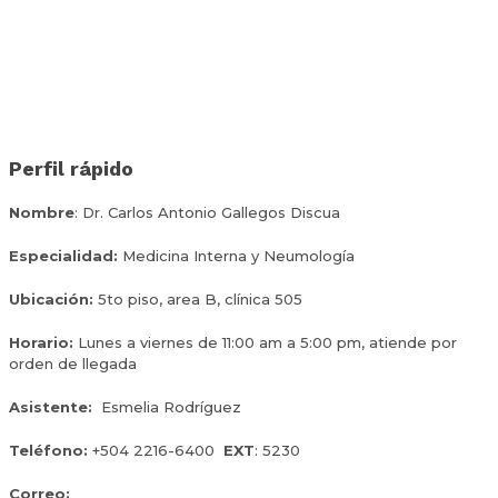
Perfil rápido
Nombre
: Dr. Carlos Antonio Gallegos Discua
Especialidad:
Medicina Interna y Neumología
Ubicación:
5to piso, area B, clínica 505
Horario:
L
unes a viernes de
11:00 am a 5:00 pm, atiende por
orden de llegada
Asistente:
Esmelia Rodríguez
Teléfono
:
+504 2216-6400
EXT
: 5230
Correo:
carlgallegos01@hotmail.com