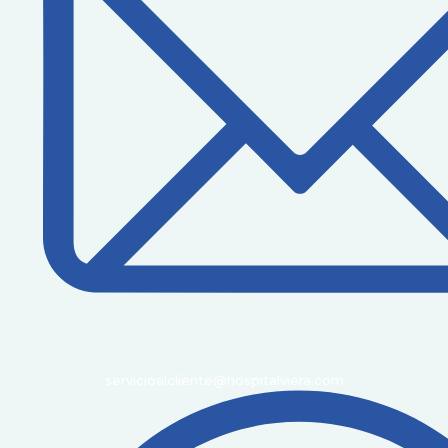
servicioalcliente@hospitalviera.com