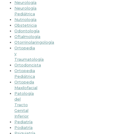
Neurología
Neurología
Pediátrica
Nutriología
Obstetricia
Odontología
Oftalmología
Otorrinolaringología
Ortopedia
y
Traumatología
Ortodoncista
Ortopedia
Pediátrica
Ortopeda
Maxilofacial
Patología
del
Tracto
Genital
Inferior
Pediatría
Podiatría
Psiquiatría