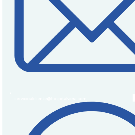
servicioalcliente@hospitalviera.com