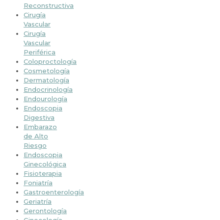
Reconstructiva
Cirugía
Vascular
Cirugía
Vascular
Periférica
Coloproctología
Cosmetología
Dermatología
Endocrinología
Endourología
Endoscopia
Digestiva
Embarazo
de Alto
Riesgo
Endoscopia
Ginecológica
Fisioterapia
Foniatría
Gastroenterología
Geriatría
Gerontología
Ginecología