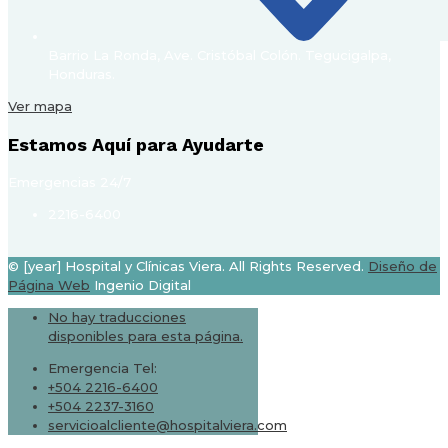
Barrio La Ronda, Ave. Cristóbal Colón. Tegucigalpa,
Honduras.
Ver mapa
Estamos Aquí para Ayudarte
Emergencias 24/7
2216-6400
© [year] Hospital y Clínicas Viera. All Rights Reserved.
Diseño de
Página Web
Ingenio Digital
No hay traducciones
disponibles para esta página.
Emergencia Tel:
+504 2216-6400
+504 2237-3160
servicioalcliente@hospitalviera.com