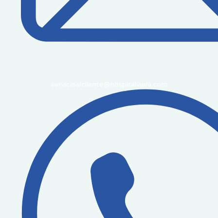
servicioalcliente@hospitalviera.com