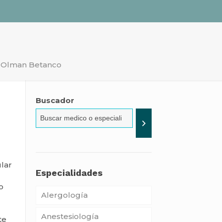
r Olman Betanco
Buscador
ular
Especialidades
o
Alergología
Anestesiología
te