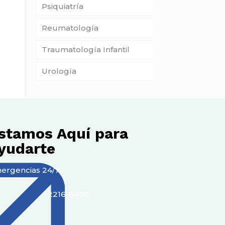
Psiquiatría
Reumatología
Traumatología Infantil
Urología
stamos Aquí para
yudarte
ergencias 24/7
2216-6400