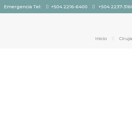
Emergencia Tel:
+504 2216-6400
+504 2237-316
Inicio
Ciruj