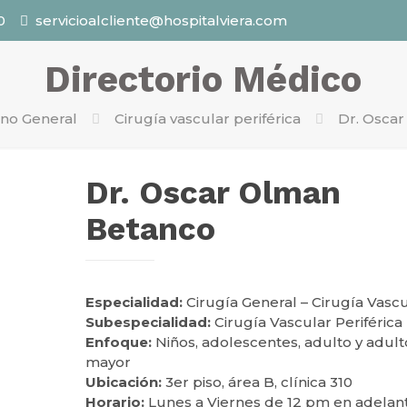
0
servicioalcliente@hospitalviera.com
Directorio Médico
ano General
Cirugía vascular periférica
Dr. Osca
Dr. Oscar Olman
Betanco
Especialidad:
Cirugía General – Cirugía Vasc
Subespecialidad:
Cirugía Vascular Periférica
Enfoque:
Niños, adolescentes, adulto y adult
mayor
Ubicación:
3er piso, área B, clínica 310
Horario:
Lunes a Viernes de 12 pm en adelan