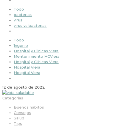
Todo
bacterias
virus
virus vs bacterias
Todo
1ngenio
Hospital y Clinicas Viera
Mentenimiento HCViera
Hospital y Clínicas Viera
Hospital Viera
Hospital Viera
12 de agosto de 2022
Categorías
Buenos habitos
Consejos
Salud
Tips