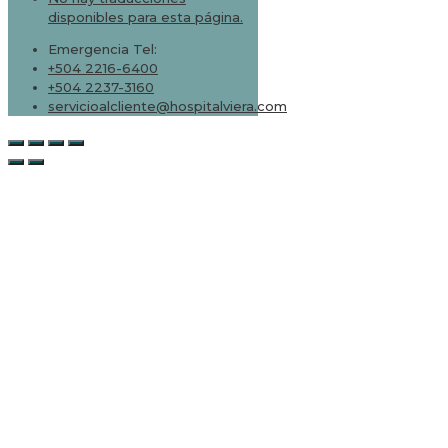
disponibles para esta página.
Emergencia Tel:
+504 2216-6400
+504 2237-3160
servicioalcliente@hospitalviera.com