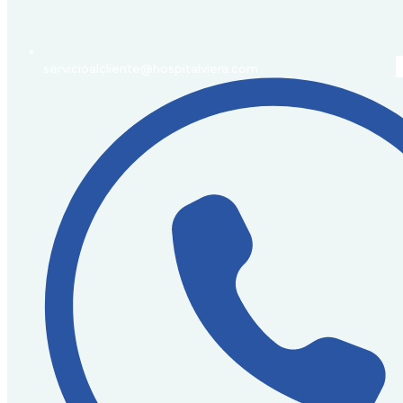
servicioalcliente@hospitalviera.com