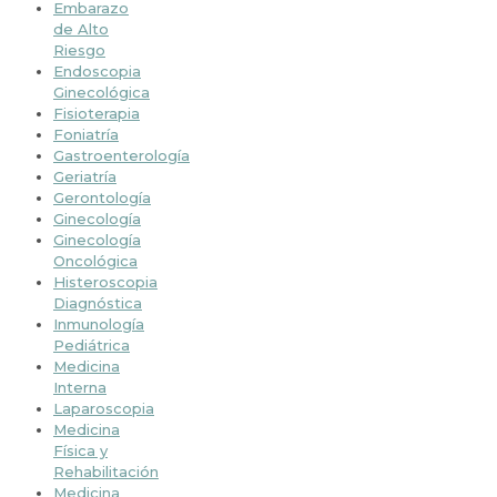
Embarazo
de Alto
Riesgo
Endoscopia
Ginecológica
Fisioterapia
Foniatría
Gastroenterología
Geriatría
Gerontología
Ginecología
Ginecología
Oncológica
Histeroscopia
Diagnóstica
Inmunología
Pediátrica
Medicina
Interna
Laparoscopia
Medicina
Física y
Rehabilitación
Medicina