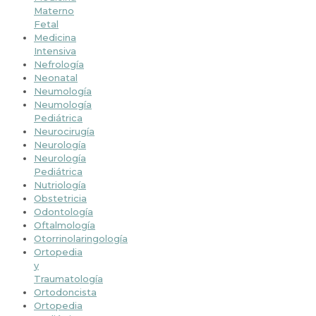
Materno
Fetal
Medicina
Intensiva
Nefrología
Neonatal
Neumología
Neumología
Pediátrica
Neurocirugía
Neurología
Neurología
Pediátrica
Nutriología
Obstetricia
Odontología
Oftalmología
Otorrinolaringología
Ortopedia
y
Traumatología
Ortodoncista
Ortopedia