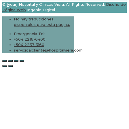
© [year] Hospital y Clínicas Viera. All Rights Reserved.
Diseño de
Página Web
Ingenio Digital
No hay traducciones
disponibles para esta página.
Emergencia Tel:
+504 2216-6400
+504 2237-3160
servicioalcliente@hospitalviera.com