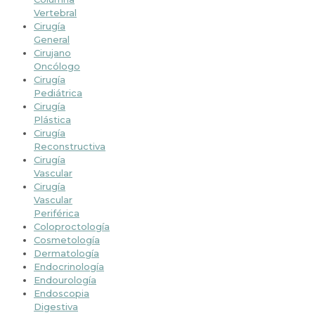
Vertebral
Cirugía
General
Cirujano
Oncólogo
Cirugía
Pediátrica
Cirugía
Plástica
Cirugía
Reconstructiva
Cirugía
Vascular
Cirugía
Vascular
Periférica
Coloproctología
Cosmetología
Dermatología
Endocrinología
Endourología
Endoscopia
Digestiva