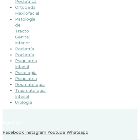
Pediátrica
Ortopeda
Maxilofacial
Patología
del
Tracto
Genital
Inferior
Pediatría
Podiatría
Psiquiatría
Infantil
Psicología
Psiquiatría
Reumatología
Traumatología
Infantil
Urología
Síguenos:
Facebook
Instagram
Youtube
Whatsapp