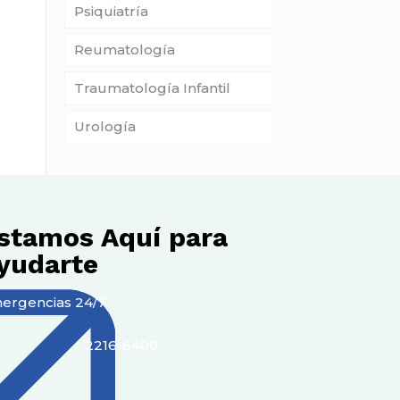
Psiquiatría
Reumatología
Traumatología Infantil
Urología
stamos Aquí para
yudarte
ergencias 24/7
2216-6400