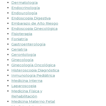
Dermatología
Endocrinología
Endourología
Endoscopia Digestiva
Embarazo de Alto Riesgo
Endoscopia Ginecológica
Fisioterapia
Foniatría
Gastroenterología
Geriatría
Gerontología
Ginecología
Ginecología Oncológica
Histeroscopia Diagnóstica
Inmunología Pediátrica
Medicina Interna
Laparoscopia
Medicina Física y
Rehabilitación
Medicina Materno Fetal