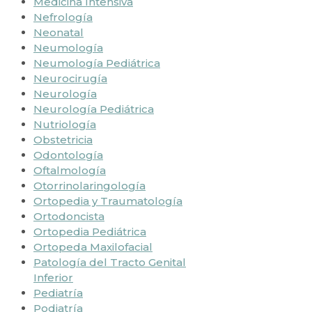
Medicina Intensiva
Nefrología
Neonatal
Neumología
Neumología Pediátrica
Neurocirugía
Neurología
Neurología Pediátrica
Nutriología
Obstetricia
Odontología
Oftalmología
Otorrinolaringología
Ortopedia y Traumatología
Ortodoncista
Ortopedia Pediátrica
Ortopeda Maxilofacial
Patología del Tracto Genital
Inferior
Pediatría
Podiatría