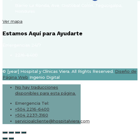
Barrio La Ronda, Ave. Cristóbal Colón. Tegucigalpa,
Honduras.
Ver mapa
Estamos Aquí para Ayudarte
Emergencias 24/7
2216-6400
© [year] Hospital y Clínicas Viera. All Rights Reserved.
Diseño de
Página Web
Ingenio Digital
No hay traducciones
disponibles para esta página.
Emergencia Tel:
+504 2216-6400
+504 2237-3160
servicioalcliente@hospitalviera.com