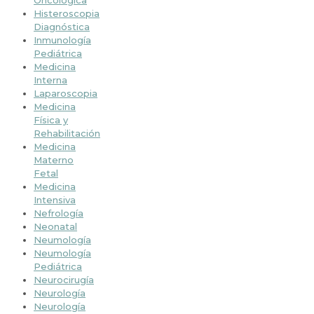
Histeroscopia
Diagnóstica
Inmunología
Pediátrica
Medicina
Interna
Laparoscopia
Medicina
Física y
Rehabilitación
Medicina
Materno
Fetal
Medicina
Intensiva
Nefrología
Neonatal
Neumología
Neumología
Pediátrica
Neurocirugía
Neurología
Neurología