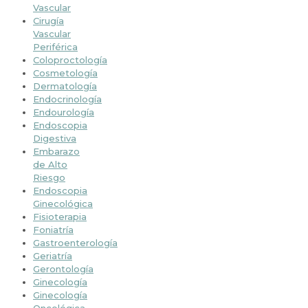
Vascular
Cirugía
Vascular
Periférica
Coloproctología
Cosmetología
Dermatología
Endocrinología
Endourología
Endoscopia
Digestiva
Embarazo
de Alto
Riesgo
Endoscopia
Ginecológica
Fisioterapia
Foniatría
Gastroenterología
Geriatría
Gerontología
Ginecología
Ginecología
Oncológica