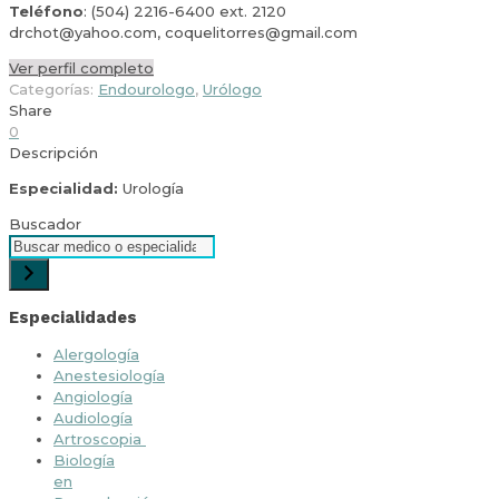
Teléfono
: (504) 2216-6400 ext. 2120
drchot@yahoo.com, coquelitorres@gmail.com
Ver perfil completo
Categorías:
Endourologo
,
Urólogo
Share
0
Descripción
Especialidad:
Urología
Buscador
Especialidades
Alergología
Anestesiología
Angiología
Audiología
Artroscopia
Biología
en