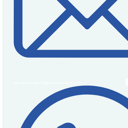
servicioalcliente@hospitalviera.com