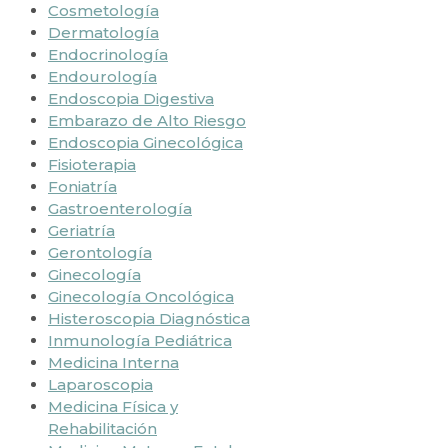
Cosmetología
Dermatología
Endocrinología
Endourología
Endoscopia Digestiva
Embarazo de Alto Riesgo
Endoscopia Ginecológica
Fisioterapia
Foniatría
Gastroenterología
Geriatría
Gerontología
Ginecología
Ginecología Oncológica
Histeroscopia Diagnóstica
Inmunología Pediátrica
Medicina Interna
Laparoscopia
Medicina Física y
Rehabilitación