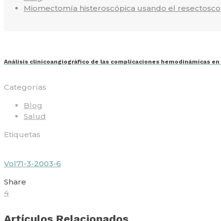
Miomectomía histeroscópica usando el resectoscop
Análisis clinicoangiográfico de las complicaciones hemodinámicas en
Categorías
Blog
Salud
Etiquetas
Vol71-3-2003-6
Share
4
Artículos Relacionados