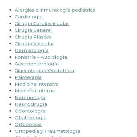
Alergias e inmunología pediátrica
Cardiología
Cirugía Cardiovascular
Cirugía General
Cirugía Plástica
Cirugía Vascular
Dermatología
Foniatría – Audiología
Gastroenterología
Ginecología y Obstetricia
Fisioterapia
Medicina Intensiva
Medicina Interna
Neumología
Neurocirugía
Odontología
Oftalmología
Ortodoncia
Ortopedia y Traumatología