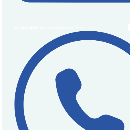
servicioalcliente@hospitalviera.com