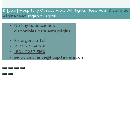
© [year] Hospital y Clínicas Viera. All Rights Reserved.
Diseño de
Página Web
Ingenio Digital
No hay traducciones
disponibles para esta página.
Emergencia Tel:
+504 2216-6400
+504 2237-3160
servicioalcliente@hospitalviera.com