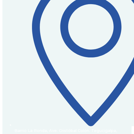
Barrio La Ronda, Ave. Cristóbal Colón. Tegucigalpa,