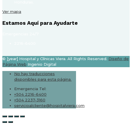
Honduras.
Ver mapa
Estamos Aquí para Ayudarte
Emergencias 24/7
2216-6400
© [year] Hospital y Clínicas Viera. All Rights Reserved.
Diseño de
Página Web
Ingenio Digital
No hay traducciones
disponibles para esta página.
Emergencia Tel:
+504 2216-6400
+504 2237-3160
servicioalcliente@hospitalviera.com