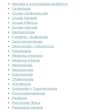
Alergias e inmunología pediátrica
Cardiología
Cirugía Cardiovascular
Cirugía General
Cirugía Plástica
Cirugía Vascular
Dermatología
Foniatría – Audiología
Gastroenterología
Ginecología y Obstetricia
Fisioterapia
Medicina Intensiva
Medicina Interna
Neumología
Neurocirugía
Odontología
Oftalmología
Ortodoncia
Ortopedia y Traumatología
Otorrinolaringología
Pediatría
Psicología Clínica
Psiquiatría General