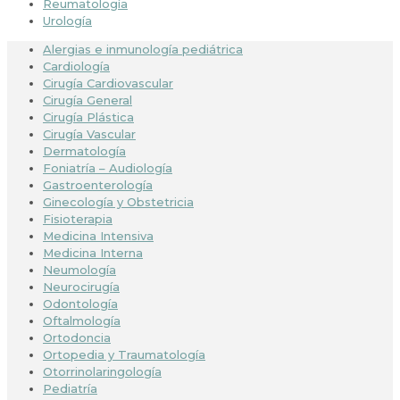
Reumatología
Urología
Alergias e inmunología pediátrica
Cardiología
Cirugía Cardiovascular
Cirugía General
Cirugía Plástica
Cirugía Vascular
Dermatología
Foniatría – Audiología
Gastroenterología
Ginecología y Obstetricia
Fisioterapia
Medicina Intensiva
Medicina Interna
Neumología
Neurocirugía
Odontología
Oftalmología
Ortodoncia
Ortopedia y Traumatología
Otorrinolaringología
Pediatría