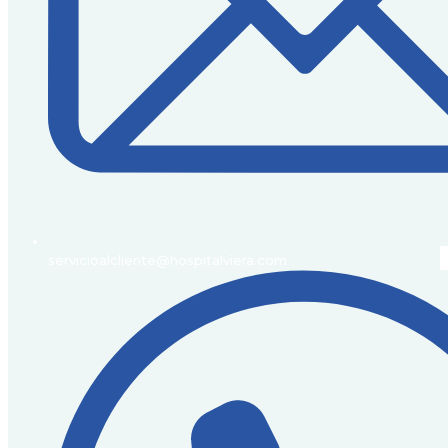
servicioalcliente@hospitalviera.com