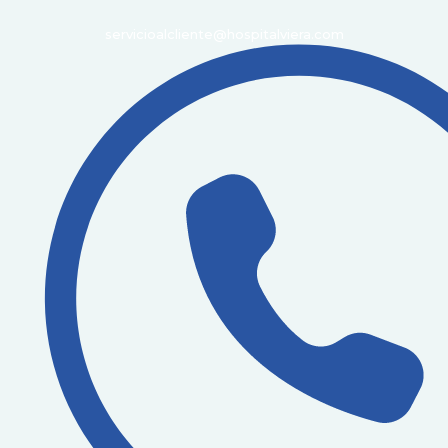
servicioalcliente@hospitalviera.com