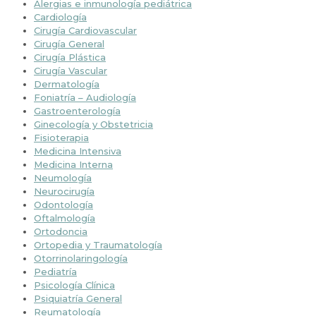
Alergias e inmunología pediátrica
Cardiología
Cirugía Cardiovascular
Cirugía General
Cirugía Plástica
Cirugía Vascular
Dermatología
Foniatría – Audiología
Gastroenterología
Ginecología y Obstetricia
Fisioterapia
Medicina Intensiva
Medicina Interna
Neumología
Neurocirugía
Odontología
Oftalmología
Ortodoncia
Ortopedia y Traumatología
Otorrinolaringología
Pediatría
Psicología Clínica
Psiquiatría General
Reumatología