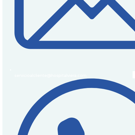
servicioalcliente@hospitalviera.com