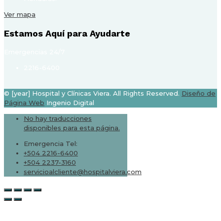
Ver mapa
Estamos Aquí para Ayudarte
Emergencias 24/7
2216-6400
© [year] Hospital y Clínicas Viera. All Rights Reserved.
Diseño de
Página Web
Ingenio Digital
No hay traducciones
disponibles para esta página.
Emergencia Tel:
+504 2216-6400
+504 2237-3160
servicioalcliente@hospitalviera.com