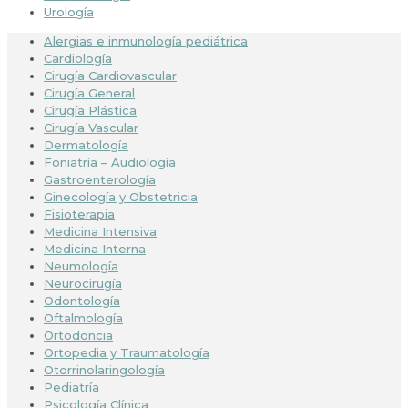
Urología
Alergias e inmunología pediátrica
Cardiología
Cirugía Cardiovascular
Cirugía General
Cirugía Plástica
Cirugía Vascular
Dermatología
Foniatría – Audiología
Gastroenterología
Ginecología y Obstetricia
Fisioterapia
Medicina Intensiva
Medicina Interna
Neumología
Neurocirugía
Odontología
Oftalmología
Ortodoncia
Ortopedia y Traumatología
Otorrinolaringología
Pediatría
Psicología Clínica