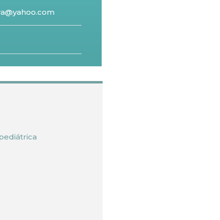
vera@yahoo.com
pediátrica