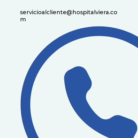
servicioalcliente@hospitalviera.co
m