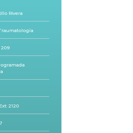
illo Rivera
 Traumatología
a 209
programada
ra
Ext: 2120
7