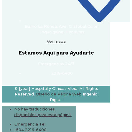
Barrio La Ronda, Ave. Cristóbal Colón.
Tegucigalpa, Honduras.
Ver mapa
Estamos Aquí para Ayudarte
Emergencias 24/7
2216-6400
© [year] Hospital y Clínicas Viera. All Rights
Reserved.
Diseño de Página Web
Ingenio
Digital
No hay traducciones
disponibles para esta página.
Emergencia Tel:
+504 2216-6400