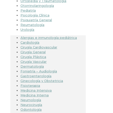
Ortopedia y Traumatología
Otorrinolaringología
Pediatría
Psicología Clínica
Psiquiatría General
Reumatología
Urología
Alergias e inmunología pediátrica
Cardiología
Cirugía Cardiovascular
Cirugía General
Cirugía Plástica
Cirugía Vascular
Dermatología
Foniatría – Audiología
Gastroenterología
Ginecología y Obstetricia
Fisioterapia
Medicina Intensiva
Medicina Interna
Neumología
Neurocirugía
Odontología