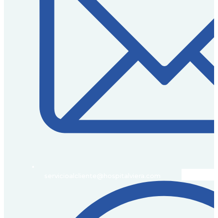
servicioalcliente@hospitalviera.com