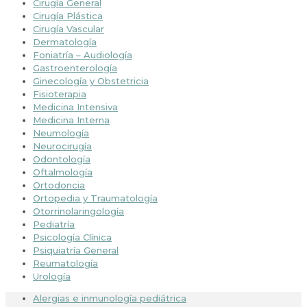
Cirugía General
Cirugía Plástica
Cirugía Vascular
Dermatología
Foniatría – Audiología
Gastroenterología
Ginecología y Obstetricia
Fisioterapia
Medicina Intensiva
Medicina Interna
Neumología
Neurocirugía
Odontología
Oftalmología
Ortodoncia
Ortopedia y Traumatología
Otorrinolaringología
Pediatría
Psicología Clínica
Psiquiatría General
Reumatología
Urología
Alergias e inmunología pediátrica