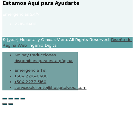
Estamos Aquí para Ayudarte
Emergencias 24/7
2216-6400
© [year] Hospital y Clínicas Viera. All Rights Reserved.
Diseño de
Página Web
Ingenio Digital
No hay traducciones
disponibles para esta página.
Emergencia Tel:
+504 2216-6400
+504 2237-3160
servicioalcliente@hospitalviera.com