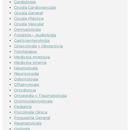
Cardiología
Cirugía Cardiovascular
Cirugía General
Cirugía Plástica
Cirugía Vascular
Dermatología
Foniatría – Audiología
Gastroenterología
Ginecología y Obstetricia
Fisioterapia
Medicina Intensiva
Medicina Interna
Neumología
Neurocirugía
Odontología
Oftalmología
Ortodoncia
Ortopedia y Traumatología
Otorrinolaringología
Pediatría
Psicología Clínica
Psiquiatría General
Reumatología
Urología