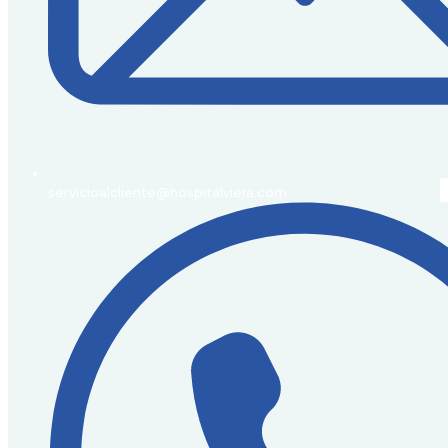
servicioalcliente@hospitalviera.com