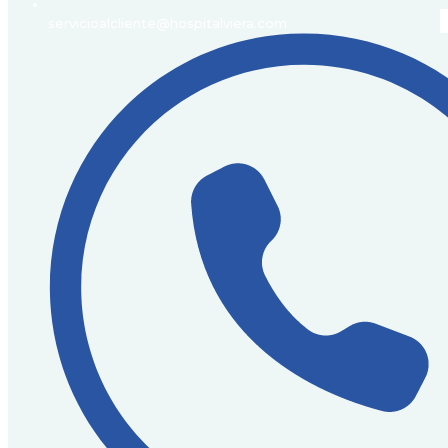
servicioalcliente@hospitalviera.com