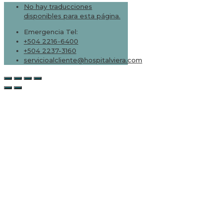
No hay traducciones
disponibles para esta página.
Emergencia Tel:
+504 2216-6400
+504 2237-3160
servicioalcliente@hospitalviera.com