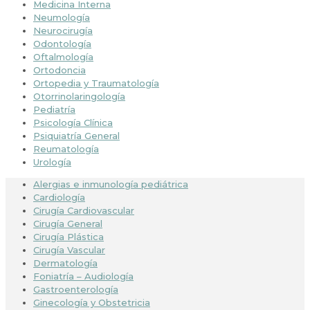
Medicina Interna
Neumología
Neurocirugía
Odontología
Oftalmología
Ortodoncia
Ortopedia y Traumatología
Otorrinolaringología
Pediatría
Psicología Clínica
Psiquiatría General
Reumatología
Urología
Alergias e inmunología pediátrica
Cardiología
Cirugía Cardiovascular
Cirugía General
Cirugía Plástica
Cirugía Vascular
Dermatología
Foniatría – Audiología
Gastroenterología
Ginecología y Obstetricia