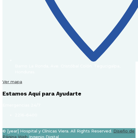
Barrio La Ronda, Ave. Cristóbal Colón. Tegucigalpa,
Honduras.
Ver mapa
Estamos Aquí para Ayudarte
Emergencias 24/7
2216-6400
© [year] Hospital y Clínicas Viera. All Rights Reserved.
Diseño de
Página Web
Ingenio Digital