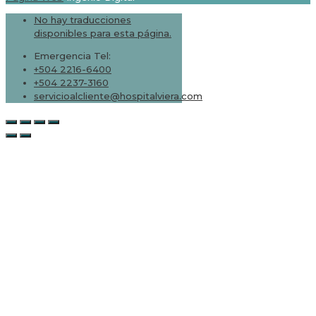
No hay traducciones
disponibles para esta página.
Emergencia Tel:
+504 2216-6400
+504 2237-3160
servicioalcliente@hospitalviera.com