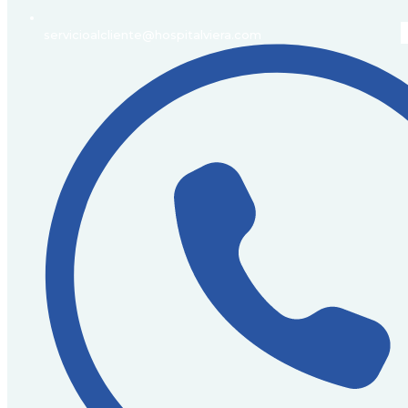
servicioalcliente@hospitalviera.com