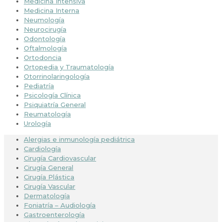
Medicina Intensiva
Medicina Interna
Neumología
Neurocirugía
Odontología
Oftalmología
Ortodoncia
Ortopedia y Traumatología
Otorrinolaringología
Pediatría
Psicología Clínica
Psiquiatría General
Reumatología
Urología
Alergias e inmunología pediátrica
Cardiología
Cirugía Cardiovascular
Cirugía General
Cirugía Plástica
Cirugía Vascular
Dermatología
Foniatría – Audiología
Gastroenterología