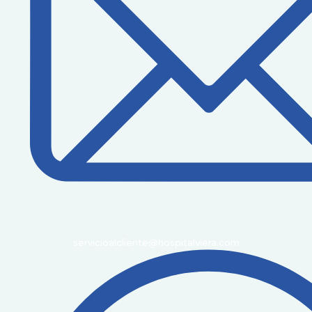
servicioalcliente@hospitalviera.com