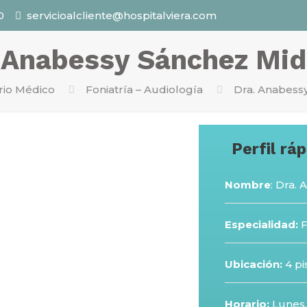
0
servicioalcliente@hospitalviera.com
 Anabessy Sánchez Mi
rio Médico
Foniatría – Audiología
Dra. Anabess
Perfil rá
Nombre
: Dra.
Especialidad:
F
Ubicación:
4 pi
Horario:
Lunes,