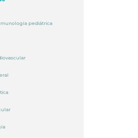
inmunología pediátrica
diovascular
eral
tica
cular
ía