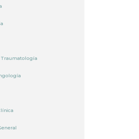
a
ía
y Traumatología
ingología
línica
General