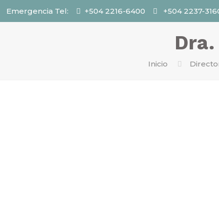
Emergencia Tel:
+504 2216-6400
+504 2237-316
Dra.
Inicio
Directo