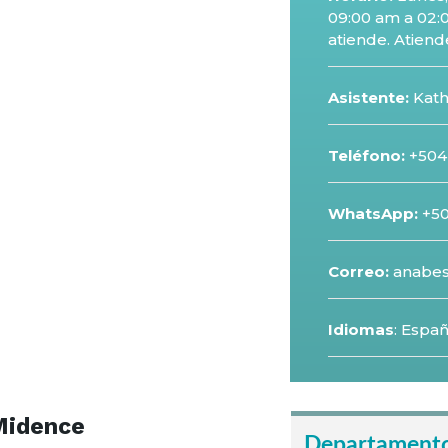
09:00 am a 02:
atiende. Atien
Asistente:
Kath
Teléfono:
+504
WhatsApp:
+5
Correo:
anabe
Idiomas
: Espa
Midence
Departament