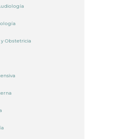
Audiología
ología
y Obstetricia
tensiva
terna
a
ía