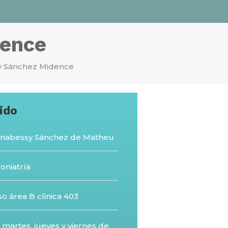
dence
y Sánchez Midence
pido
 Anabessy Sánchez de Matheu
oniatría
so área B clinica 403
 martes, jueves y viernes de