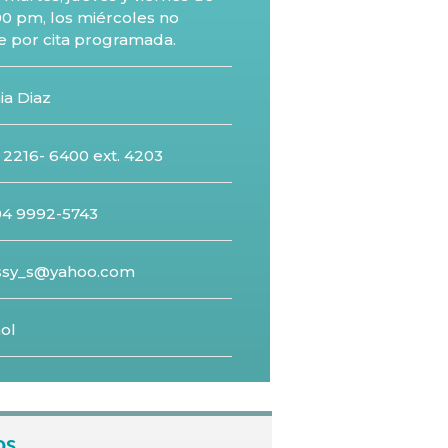
00 pm, los miércoles no
de por cita programada.
ia Diaz
 2216- 6400 ext. 4203
04 9992-5743
ssy_s@yahoo.com
ñol
os