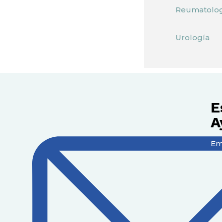
Reumatolo
Urología
E
A
Em