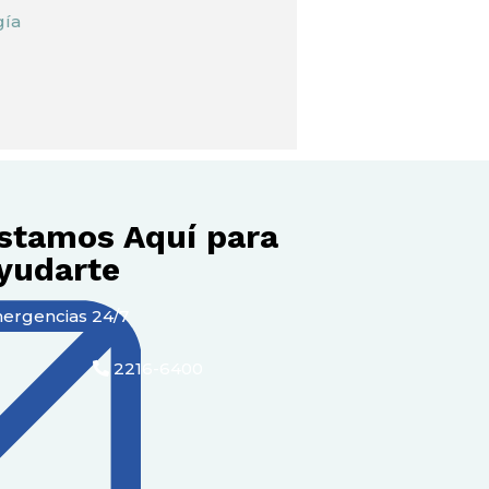
gía
stamos Aquí para
yudarte
ergencias 24/7
2216-6400