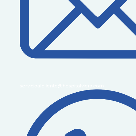
servicioalcliente@hospitalviera.com