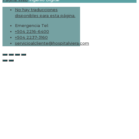
No hay traducciones
disponibles para esta página.
Emergencia Tel:
+504 2216-6400
+504 2237-3160
servicioalcliente@hospitalviera.com