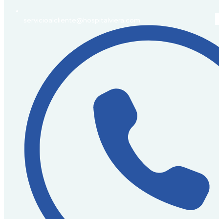
servicioalcliente@hospitalviera.com