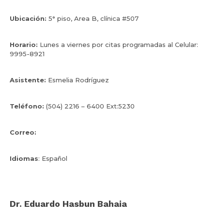
Ubicación:
5° piso, Area B, clínica #507
Horario:
Lunes a viernes por citas programadas al Celular:
9995-8921
Asistente:
Esmelia Rodríguez
Teléfono:
(504) 2216 – 6400 Ext:5230
Correo:
edhasbun@gmail.com
Idiomas
: Español
Dr. Eduardo Hasbun Bahaia