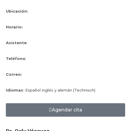
Ubicación:
Horario:
Asistente
:
Teléfono
:
Correo:
Idiomas
: Español inglés y alemán (Technisch)
Agendar cita
Dr. Osly Vázquez