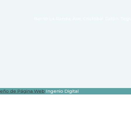
Barrio La Ronda, Ave. Cristóbal Colón. Teg
seño de Página Web
Ingenio Digital