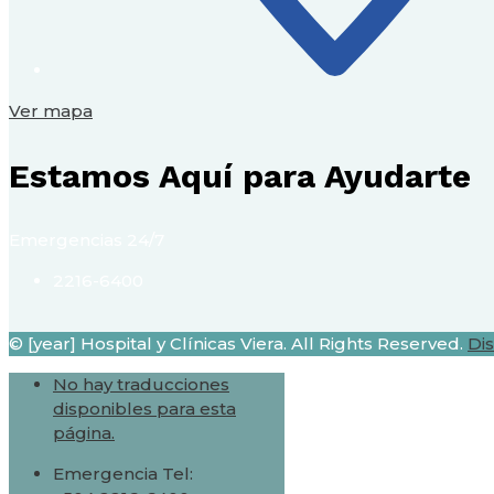
Ver mapa
Estamos Aquí para Ayudarte
Emergencias 24/7
2216-6400
© [year] Hospital y Clínicas Viera. All Rights Reserved.
Di
No hay traducciones
disponibles para esta
página.
Emergencia Tel: