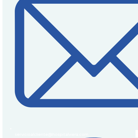
servicioalcliente@hospitalviera.com