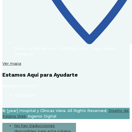
Barrio La Ronda, Ave. Cristóbal Colón. Tegucigalpa,
Honduras.
Ver mapa
Estamos Aquí para Ayudarte
Emergencias 24/7
2216-6400
© [year] Hospital y Clínicas Viera. All Rights Reserved.
Diseño de
Página Web
Ingenio Digital
No hay traducciones
disponibles para esta página.