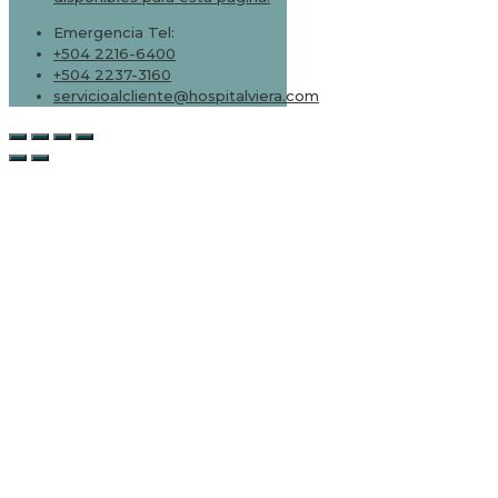
Emergencia Tel:
+504 2216-6400
+504 2237-3160
servicioalcliente@hospitalviera.com