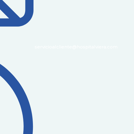
servicioalcliente@hospitalviera.com