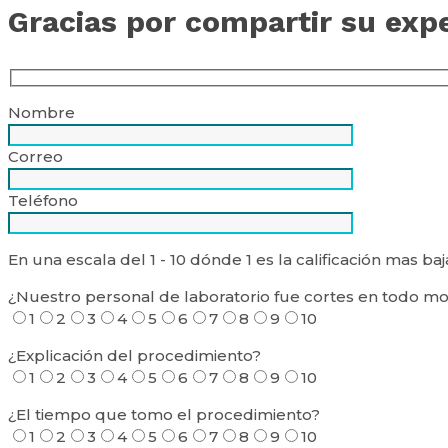
Gracias por compartir su exp
Nombre
Correo
Teléfono
En una escala del 1 - 10 dónde 1 es la calificación mas b
¿Nuestro personal de laboratorio fue cortes en todo 
1
2
3
4
5
6
7
8
9
10
¿Explicación del procedimiento?
1
2
3
4
5
6
7
8
9
10
¿El tiempo que tomo el procedimiento?
1
2
3
4
5
6
7
8
9
10