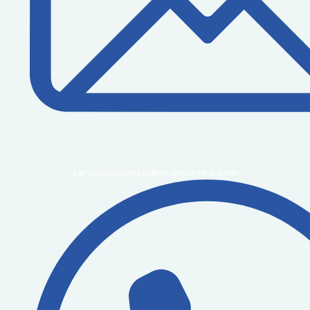
servicioalcliente@hospitalviera.com