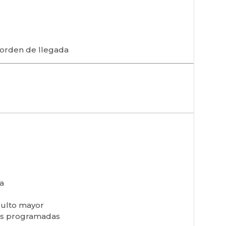
r orden de llegada
ia
dulto mayor
tas programadas